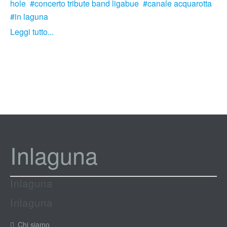
hole
concerto tribute band ligabue
canale acquarotta
in laguna
Leggi tutto...
Inlaguna
Inlaguna
Inlaguna
Chi siamo