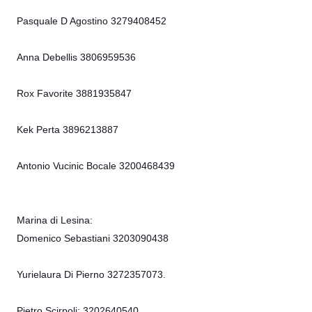
Pasquale D Agostino 3279408452
Anna Debellis 3806959536
Rox Favorite 3881935847
Kek Perta 3896213887
Antonio Vucinic Bocale 3200468439
Marina di Lesina:
Domenico Sebastiani 3203090438
Yurielaura Di Pierno 3272357073.
Pietro Scirpoli: 3202640540