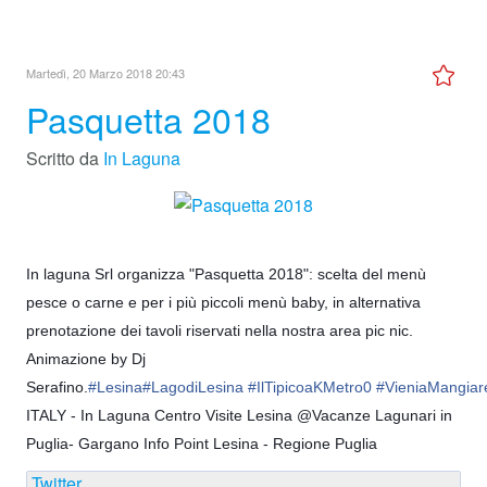
Martedì, 20 Marzo 2018 20:43
Pasquetta 2018
Scritto da
In Laguna
In laguna Srl organizza "Pasquetta 2018": scelta del menù
pesce o carne e per i più piccoli menù baby, in alternativa
prenotazione dei tavoli riservati nella nostra area pic nic.
Animazione by Dj
Serafino.
#
Lesina
#
LagodiLesina
#
IlTipicoaKMetro0
#
VieniaMangiar
ITALY - In Laguna Centro Visite Lesina @Vacanze Lagunari in
Puglia- Gargano Info Point Lesina - Regione Puglia
Twitter