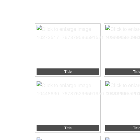
Title
Titl
Title
Titl