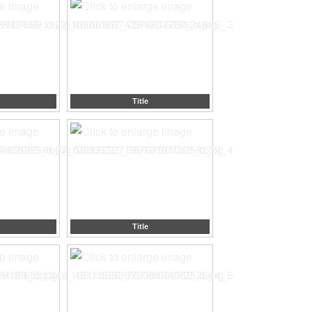
Title
Title