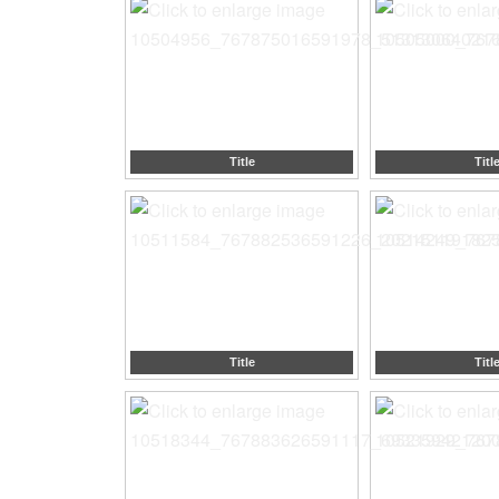
Title
Titl
Title
Titl