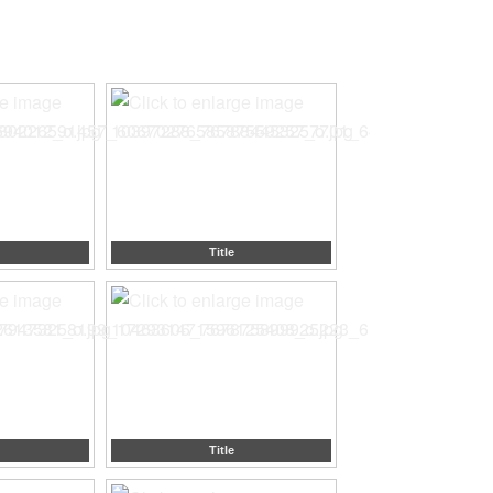
Title
Title