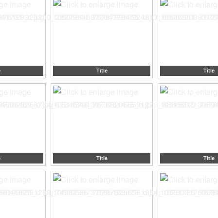
e
Title
Title
e
Title
Title