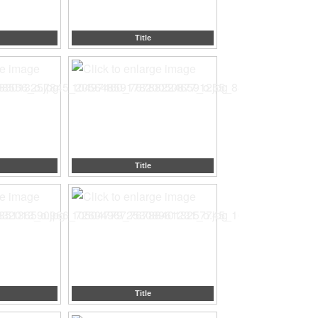
Title
Title
Title