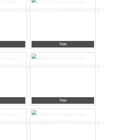
Title
Title