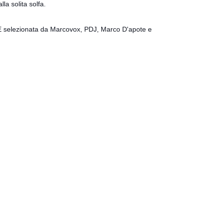
la solita solfa.
E s
elezionata da
Marcovox
, PDJ, Marco D'apote e