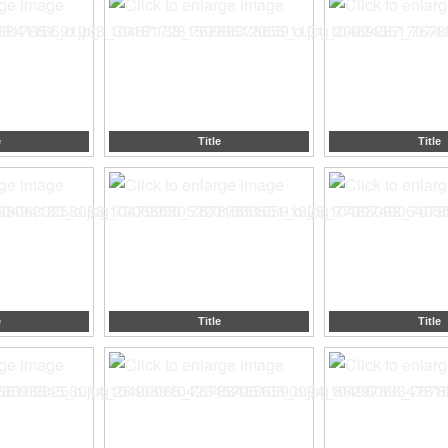
e
Title
Title
e
Title
Title