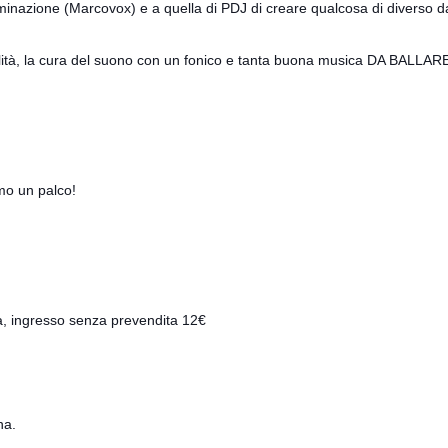
minazione (Marcovox) e a quella di PDJ di creare qualcosa di diverso dal
alità, la cura del suono con un fonico e tanta buona musica DA BALLAR
emo un palco!
a, ingresso senza prevendita 12€
na.