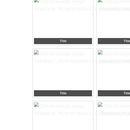
Title
Titl
Title
Titl