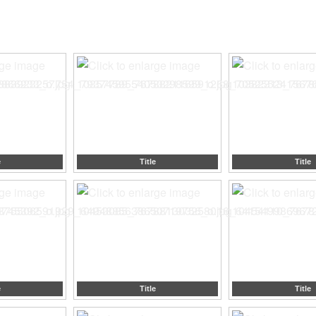
e
Title
Title
e
Title
Title