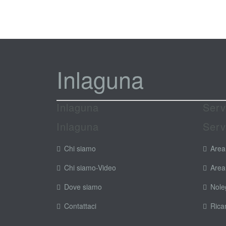
Inlaguna
Inlaguna
Serv
Inlaguna
Serv
Chi siamo
Area
Chi siamo-Video
Area
Dove siamo
Nole
Contattaci
Rica