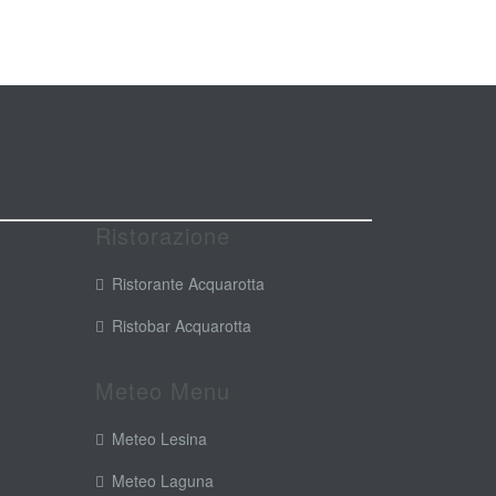
Ristorazione
Ristorante Acquarotta
Ristobar Acquarotta
Meteo Menu
Meteo Lesina
Meteo Laguna