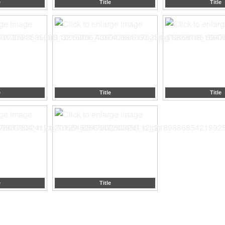
e
Title
Title
e
Title
Title
e
Title