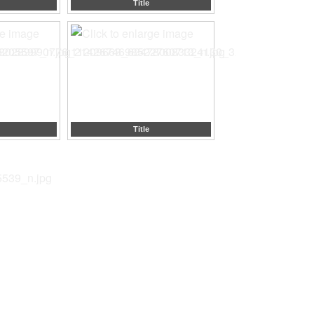
Title
Title