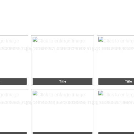
e
Title
Title