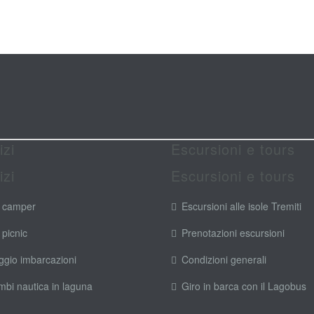
izi
Escursioni e tours
izi
Escursioni e tours
 camper
Escursioni alle isole Tremiti
 picnic
Prenotazioni escursioni
ggio imbarcazioni
Condizioni generali
mbi nautica in laguna
Giro in barca con il Lagobus