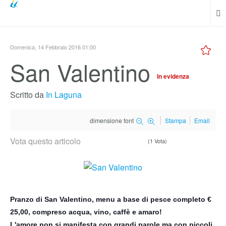
Domenica, 14 Febbraio 2016 01:00
San Valentino
In evidenza
Scritto da
In Laguna
dimensione font
Stampa
Email
Vota questo articolo
(1 Vota)
Pranzo di San Valentino, menu a base di pesce completo €
25,00, compreso acqua, vino, caffè e amaro!
L'amore non si manifesta con grandi parole ma con piccoli