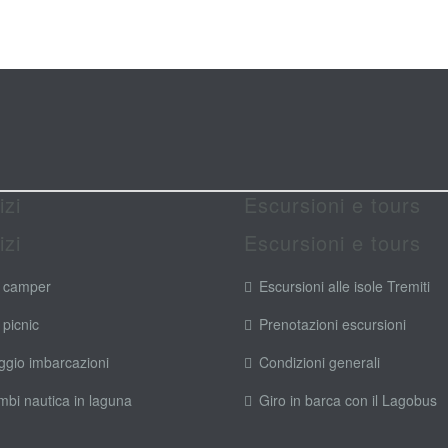
izi
Escursioni e tours
izi
Escursioni e tours
 camper
Escursioni alle isole Tremiti
 picnic
Prenotazioni escursioni
ggio imbarcazioni
Condizioni generali
mbi nautica in laguna
Giro in barca con il Lagobus