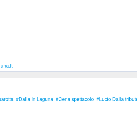
una.it
arotta
Dalla In Laguna
Cena spettacolo
Lucio Dalla tribu