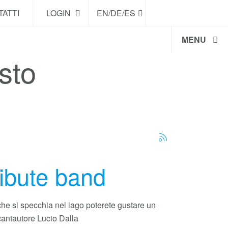
ATTI
LOGIN
EN/DE/ES
MENU
sto
ribute band
he si specchia nel lago poterete gustare un
antautore Lucio Dalla