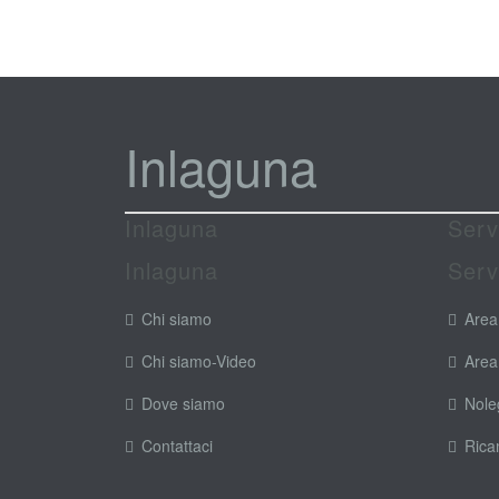
Inlaguna
Inlaguna
Serv
Inlaguna
Serv
Chi siamo
Area
Chi siamo-Video
Area
Dove siamo
Nole
Contattaci
Rica