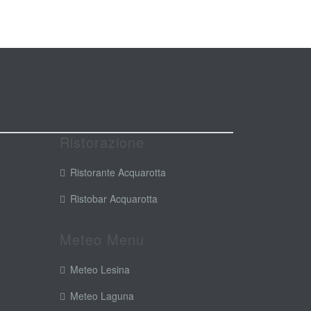
Ristorazione
Ristorante Acquarotta
Ristobar Acquarotta
Meteo Menu
Meteo Lesina
Meteo Laguna