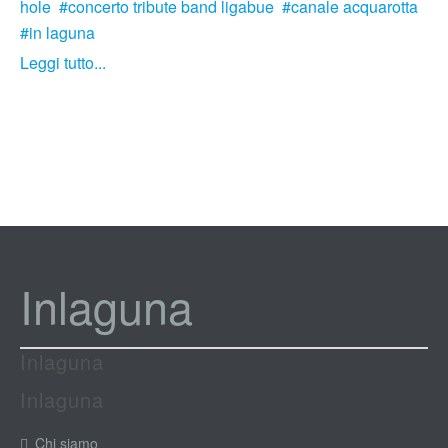
hole
concerto tribute band ligabue
canale acquarotta
in laguna
Leggi tutto...
Inlaguna
Inlaguna
Inlaguna
Chi siamo