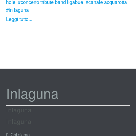
hole
concerto tribute band ligabue
canale acquarotta
in laguna
Leggi tutto...
Inlaguna
Inlaguna
Inlaguna
Chi siamo