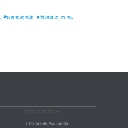
,
scampagnata,
ristorante lesina,
Ristorazione
Ristorante Acquarotta