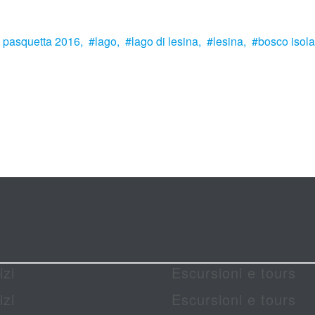
pasquetta 2016,
lago,
lago di lesina,
lesina,
bosco isola
izi
Escursioni e tours
izi
Escursioni e tours