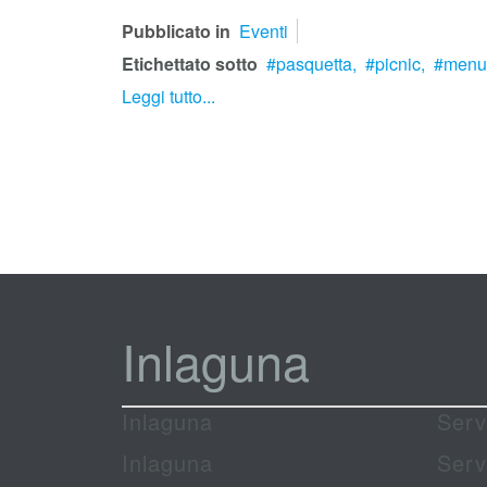
Pubblicato in
Eventi
Etichettato sotto
pasquetta,
picnic,
menu 
Leggi tutto...
Inlaguna
Inlaguna
Serv
Inlaguna
Serv