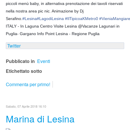
piccoli menù baby, in alternativa prenotazione dei tavoli riservati
nella nostra area pic nic. Animazione by Dj
Serafino.
#
Lesina
#
LagodiLesina
#
IlTipicoaKMetro0
#
VieniaMangiare
ITALY - In Laguna Centro Visite Lesina @Vacanze Lagunari in
Puglia- Gargano Info Point Lesina - Regione Puglia
Twitter
Pubblicato in
Eventi
Etichettato sotto
Commenta per primo!
Sabato, 07 Aprile 2018 16:10
Marina di Lesina