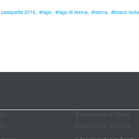
pasquetta 2016,
lago,
lago di lesina,
lesina,
bosco isola
izi
Escursioni e tours
izi
Escursioni e tours