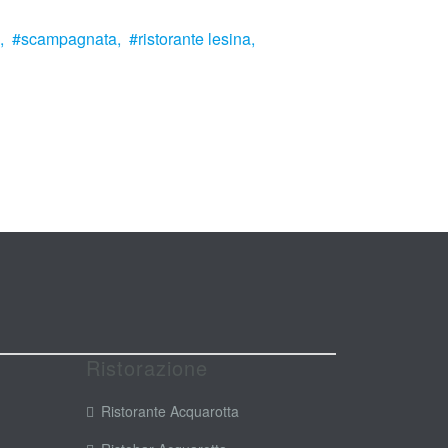
,
scampagnata,
ristorante lesina,
Ristorazione
Ristorante Acquarotta