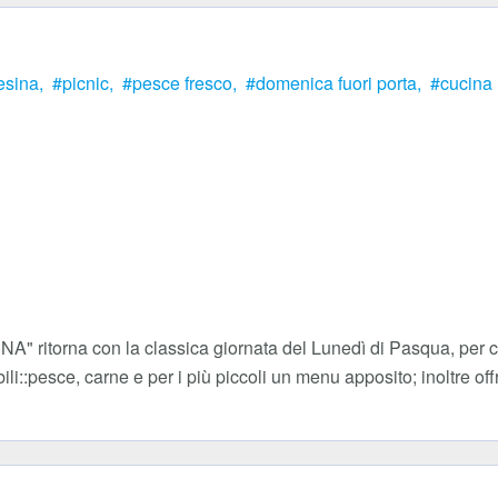
esina,
picnic,
pesce fresco,
domenica fuori porta,
cucina 
" ritorna con la classica giornata del Lunedì di Pasqua, per ch
li::pesce, carne e per i più piccoli un menu apposito; inoltre of