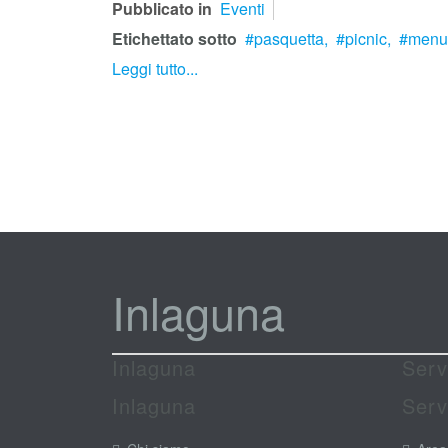
Pubblicato in
Eventi
Etichettato sotto
pasquetta,
picnic,
menu 
Leggi tutto...
Inlaguna
Inlaguna
Serv
Inlaguna
Serv