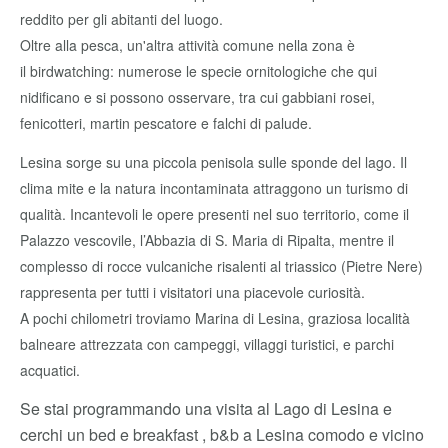
reddito per gli abitanti del luogo.
Oltre alla pesca, un'altra attività comune nella zona è
il birdwatching: numerose le specie ornitologiche che qui
nidificano e si possono osservare, tra cui gabbiani rosei,
fenicotteri, martin pescatore e falchi di palude.
Lesina sorge su una piccola penisola sulle sponde del lago. Il
clima mite e la natura incontaminata attraggono un turismo di
qualità. Incantevoli le opere presenti nel suo territorio, come il
Palazzo vescovile, l’Abbazia di S. Maria di Ripalta, mentre il
complesso di rocce vulcaniche risalenti al triassico (Pietre Nere)
rappresenta per tutti i visitatori una piacevole curiosità.
A pochi chilometri troviamo Marina di Lesina, graziosa località
balneare attrezzata con campeggi, villaggi turistici, e parchi
acquatici.
Se stai programmando una visita al Lago di Lesina e
cerchi un bed e breakfast , b&b a Lesina comodo e vicino