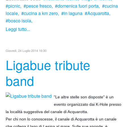
picnic,
pesce fresco,
domenica fuori porta,
cucina
locale,
cucina a km zero,
in laguna
Acquarotta,
bosco isola,
Leggi tutto...
Giovedì, 24 Luglio 2014 16:30
Ligabue tribute
band
"Le altre stelle son disposte" è un
evento organizzato dai K-Hole presso
la località suggestiva del canale di Acquarotta.
Per chi non lo conoscesse, il canale di Acquarotta è un canale
che collega il lago di Lesina al mare. Sulle sue sponde, è