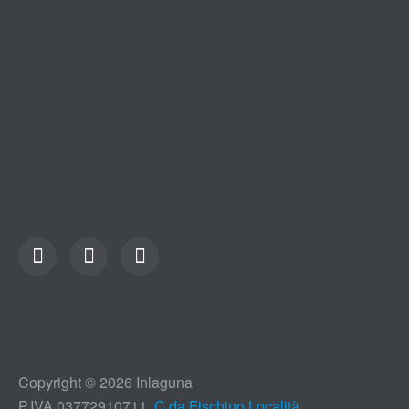
Copyright © 2026 Inlaguna
P.IVA 03772910711,
C.da Fischino,Località