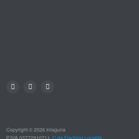
Copyright © 2026 Inlaguna
P.IVA 03772910711,
C.da Fischino,Località