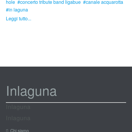
hole
concerto tribute band ligabue
canale acquarotta
in laguna
Leggi tutto...
Inlaguna
Inlaguna
Inlaguna
Chi siamo