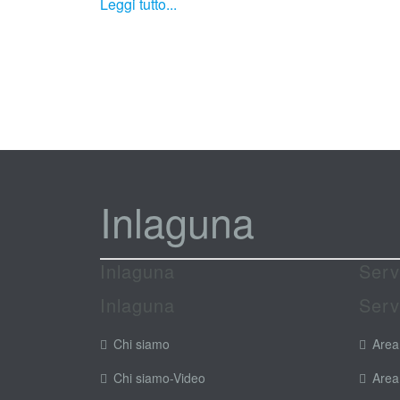
Leggi tutto...
Inlaguna
Inlaguna
Serv
Inlaguna
Serv
Chi siamo
Area
Chi siamo-Video
Area