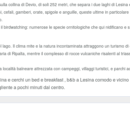
sulla collina di Devio, di soli 252 metri, che separa i due laghi di Lesin
i, cefali, gamberi, orate, spigole e anguille, queste ultime in particol
go.
è il birdwatching: numerose le specie ornitologiche che qui nidificano e 
lago. Il clima mite e la natura incontaminata attraggono un turismo di q
aria di Ripalta, mentre il complesso di rocce vulcaniche risalenti al triass
località balneare attrezzata con campeggi, villaggi turistici, e parchi ac
ina e cerchi un bed e breakfast , b&b a Lesina comodo e vicino
liente a pochi minuti dal centro.