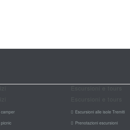
izi
Escursioni e tours
izi
Escursioni e tours
 camper
Escursioni alle isole Tremiti
 picnic
Prenotazioni escursioni