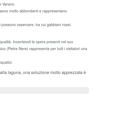
a e Varano.
are sono molto abbondanti e rappresentano
si possono osservare, tra cui gabbiani rosei,
ualità. Incantevoli le opere presenti nel suo
ico (Pietre Nere) rappresenta per tutti i visitatori una
quatici.
 alla laguna, una soluzione molto apprezzata è