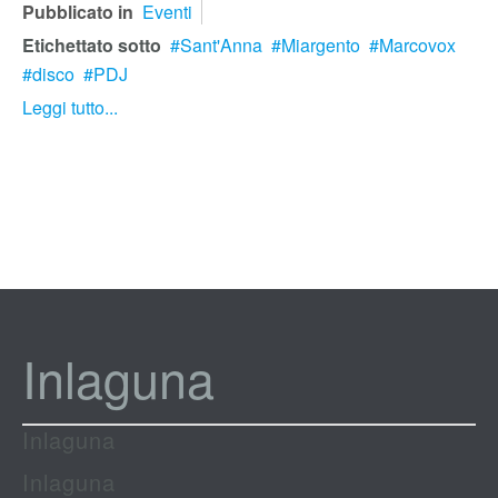
Pubblicato in
Eventi
Etichettato sotto
Sant'Anna
Miargento
Marcovox
disco
PDJ
Leggi tutto...
Inlaguna
Inlaguna
Inlaguna