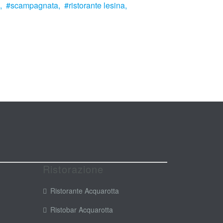
,
scampagnata,
ristorante lesina,
Ristorazione
Ristorante Acquarotta
Ristobar Acquarotta