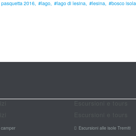
pasquetta 2016,
lago,
lago di lesina,
lesina,
bosco isola
izi
Escursioni e tours
izi
Escursioni e tours
 camper
Escursioni alle isole Tremiti