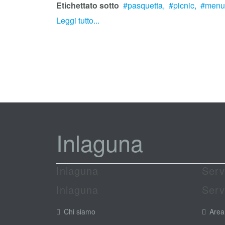
Etichettato sotto
pasquetta,
picnic,
menu 
Leggi tutto...
Inlaguna
Inlaguna
Serv
Inlaguna
Serv
Chi siamo
Area