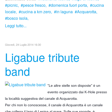
picnic,
pesce fresco,
domenica fuori porta,
cucina
locale,
cucina a km zero,
in laguna
Acquarotta,
bosco isola,
Leggi tutto...
Giovedì, 24 Luglio 2014 16:30
Ligabue tribute
band
"Le altre stelle son disposte" è un
evento organizzato dai K-Hole presso
la località suggestiva del canale di Acquarotta.
Per chi non lo conoscesse, il canale di Acquarotta è un canale
che collega il lago di Lesina al mare. Sulle sue sponde, è