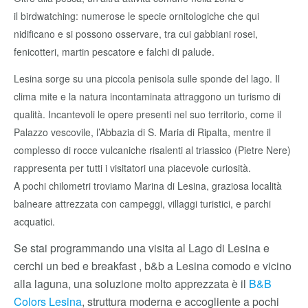
il birdwatching: numerose le specie ornitologiche che qui
nidificano e si possono osservare, tra cui gabbiani rosei,
fenicotteri, martin pescatore e falchi di palude.
Lesina sorge su una piccola penisola sulle sponde del lago. Il
clima mite e la natura incontaminata attraggono un turismo di
qualità. Incantevoli le opere presenti nel suo territorio, come il
Palazzo vescovile, l’Abbazia di S. Maria di Ripalta, mentre il
complesso di rocce vulcaniche risalenti al triassico (Pietre Nere)
rappresenta per tutti i visitatori una piacevole curiosità.
A pochi chilometri troviamo Marina di Lesina, graziosa località
balneare attrezzata con campeggi, villaggi turistici, e parchi
acquatici.
Se stai programmando una visita al Lago di Lesina e
cerchi un bed e breakfast , b&b a Lesina comodo e vicino
alla laguna, una soluzione molto apprezzata è il
B&B
Colors Lesina
, struttura moderna e accogliente a pochi