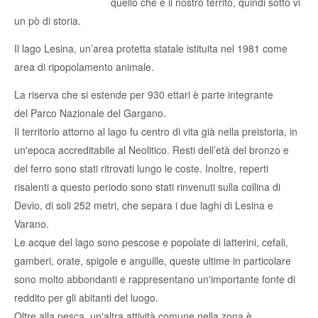
quello chè è il nostro territo, quindi sotto vi
un pò di storia.
Il lago Lesina, un’area protetta statale istituita nel 1981 come
area di ripopolamento animale.
La riserva che si estende per 930 ettari è parte integrante
del Parco Nazionale del Gargano.
Il territorio attorno al lago fu centro di vita già nella preistoria, in
un'epoca accreditabile al Neolitico. Resti dell’età del bronzo e
del ferro sono stati ritrovati lungo le coste. Inoltre, reperti
risalenti a questo periodo sono stati rinvenuti sulla collina di
Devio, di soli 252 metri, che separa i due laghi di Lesina e
Varano.
Le acque del lago sono pescose e popolate di latterini, cefali,
gamberi, orate, spigole e anguille, queste ultime in particolare
sono molto abbondanti e rappresentano un'importante fonte di
reddito per gli abitanti del luogo.
Oltre alla pesca, un'altra attività comune nella zona è