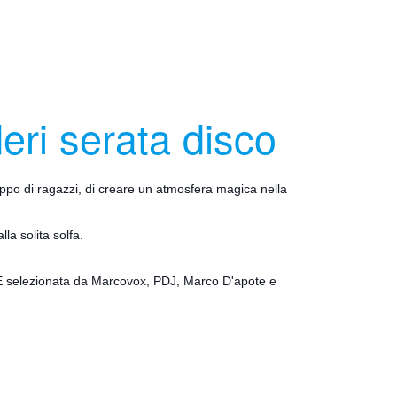
eri serata disco
uppo di ragazzi, di creare un atmosfera magica nella
la solita solfa.
E s
elezionata da
Marcovox
, PDJ, Marco D'apote e