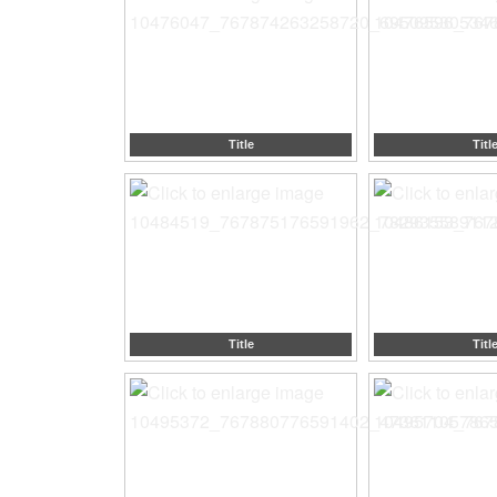
Title
Titl
Title
Titl