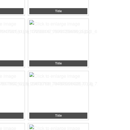
Title
Title
Title