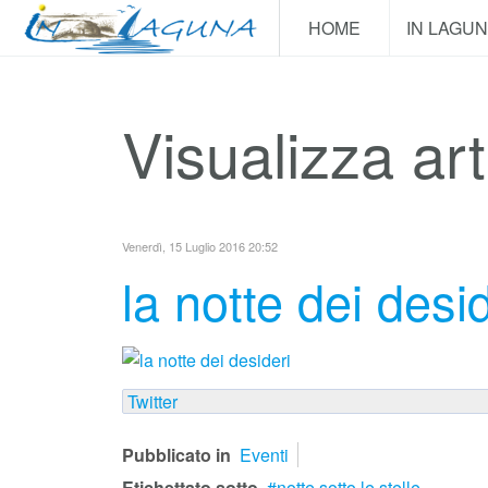
HOME
IN LAGU
Visualizza arti
Venerdì, 15 Luglio 2016 20:52
la notte dei desid
Twitter
Pubblicato in
Eventi
Etichettato sotto
notte sotto le stelle