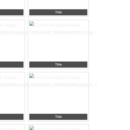
Title
Title
Title