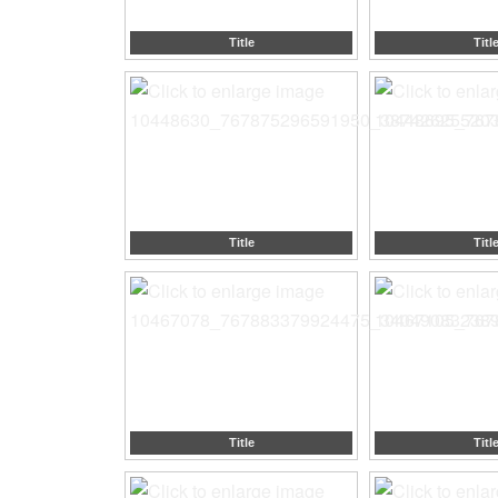
Title
Titl
Title
Titl
Title
Titl