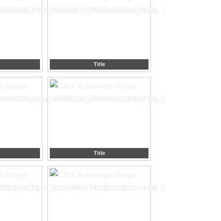
Title
Title