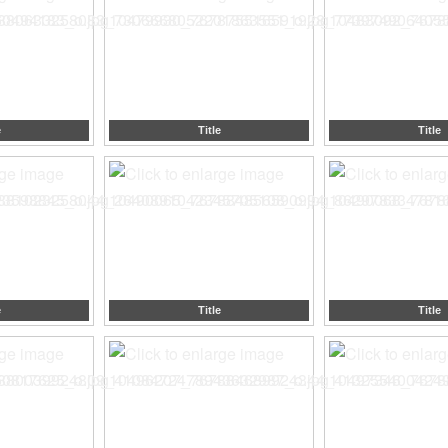
e
Title
Title
e
Title
Title