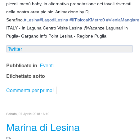
piccoli menù baby, in alternativa prenotazione dei tavoli riservati
nella nostra area pic nic. Animazione by Dj
Serafino.
#
Lesina
#
LagodiLesina
#
IlTipicoaKMetro0
#
VieniaMangiare
ITALY - In Laguna Centro Visite Lesina @Vacanze Lagunari in
Puglia- Gargano Info Point Lesina - Regione Puglia
Twitter
Pubblicato in
Eventi
Etichettato sotto
Commenta per primo!
Sabato, 07 Aprile 2018 16:10
Marina di Lesina