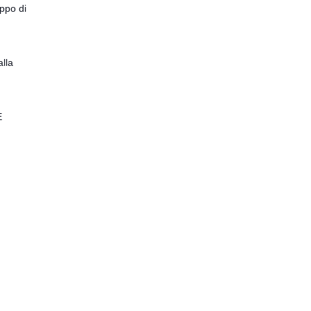
uppo di
alla
E