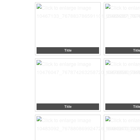
Title
Titl
Title
Titl