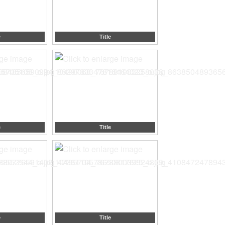
e
Title
e
Title
e
Title