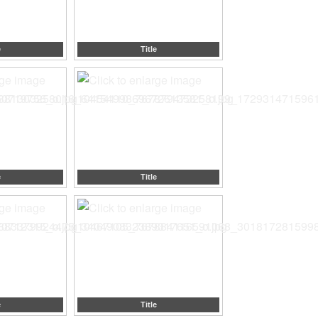
e
Title
e
Title
e
Title