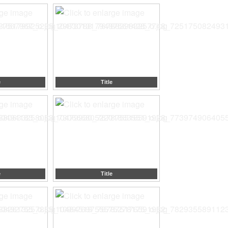
e
Title
e
Title