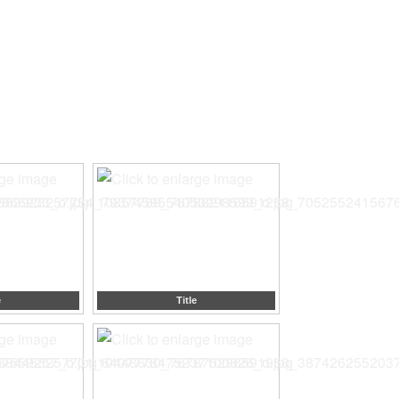
e
Title