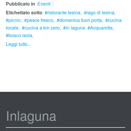
Pubblicato in
Eventi
Etichettato sotto
ristorante lesina,
lago di lesina,
picnic,
pesce fresco,
domenica fuori porta,
cucina
locale,
cucina a km zero,
in laguna
Acquarotta,
bosco isola,
Leggi tutto...
Inlaguna