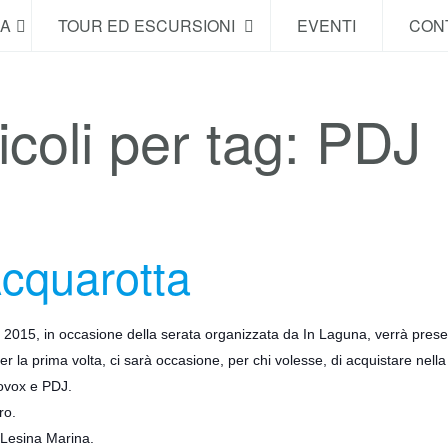
NA
TOUR ED ESCURSIONI
EVENTI
CONT
icoli per tag: PDJ
Acquarotta
2015, in occasione della serata organizzata da In Laguna, verrà prese
er la prima volta, ci sarà occasione, per chi volesse, di acquistare nella 
covox e PDJ.
ro.
 Lesina Marina.