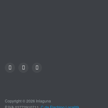
Copyright © 2026 Inlaguna
P.IVA 03772910711,
C.da Fischino,Località