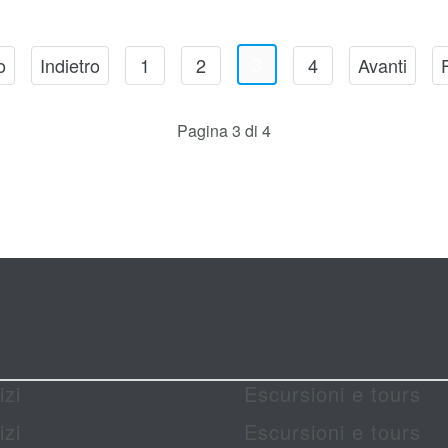
3
o
Indietro
1
2
4
Avanti
Pagina 3 di 4
izi
Escursioni e tours
izi
Escursioni e tours