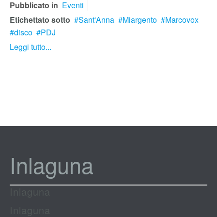
Pubblicato in
Eventi
Etichettato sotto
Sant'Anna
Miargento
Marcovox
disco
PDJ
Leggi tutto...
Inlaguna
Inlaguna
Inlaguna