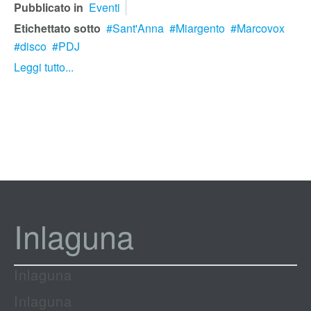
Pubblicato in
Eventi
Etichettato sotto
Sant'Anna
Miargento
Marcovox
disco
PDJ
Leggi tutto...
Inlaguna
Inlaguna
Inlaguna