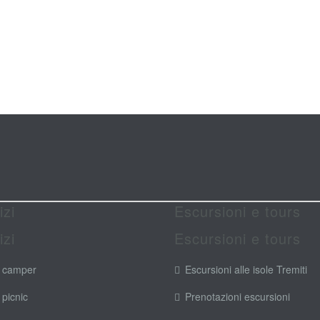
izi
Escursioni e tours
izi
Escursioni e tours
 camper
Escursioni alle isole Tremiti
 picnic
Prenotazioni escursioni