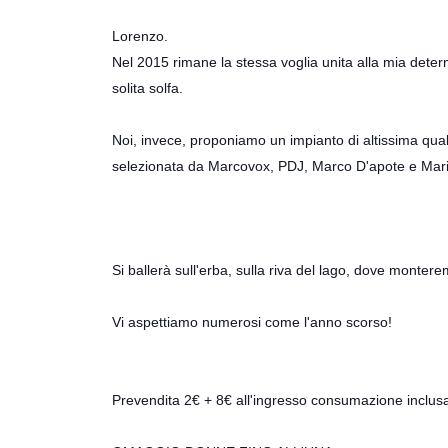
Lorenzo.
Nel 2015 rimane la stessa voglia unita alla mia deter
solita solfa.
Noi, invece, proponiamo un impianto di altissima qu
s
elezionata da
Marcovox
, PDJ, Marco D'apote e Mar
Si ballerà sull'erba, sulla riva del lago, dove monter
Vi aspettiamo numerosi come l'anno scorso!
Prevendita 2€ + 8€ all'ingresso consumazione inclus