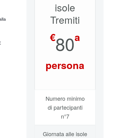
isole
Tremiti
alla
€
a
80
E
persona
Numero minimo
di partecipanti
n°7
Giornata alle isole