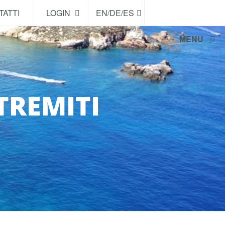
TATTI
LOGIN
EN/DE/ES
MENU
TREMITI