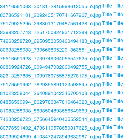
Title
Title
Title
Title
Title
Title
Title
Title
Title
Title
Title
Title
Title
Title
Title
Title
Title
Title
Title
Title
Title
Title
Title
Title
Title
Title
Title
Title
Title
Title
Title
Title