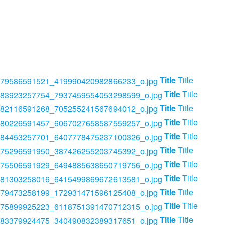
Title
Title
Title
Title
Title
Title
Title
Title
Title
Title
Title
Title
Title
Title
Title
Title
Title
Title
Title
Title
Title
Title