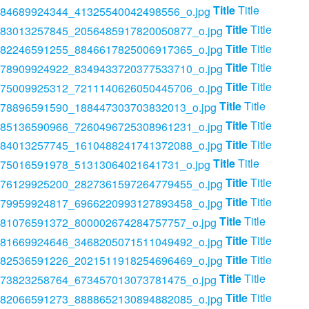
Title
Title
Title
Title
Title
Title
Title
Title
Title
Title
Title
Title
Title
Title
Title
Title
Title
Title
Title
Title
Title
Title
Title
Title
Title
Title
Title
Title
Title
Title
Title
Title