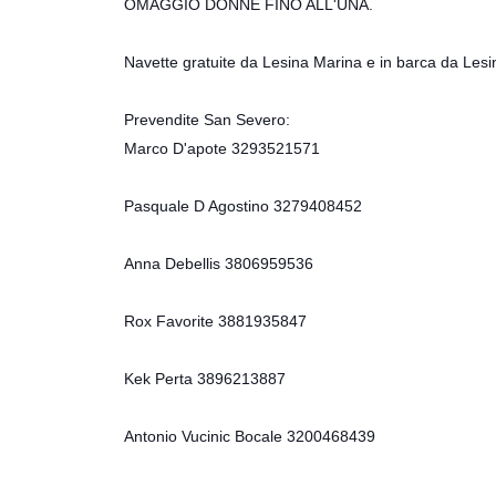
OMAGGIO DONNE FINO ALL'UNA.
Navette gratuite da Lesina Marina e in barca da Lesi
Prevendite San Severo:
Marco D'apote 3293521571
Pasquale D Agostino 3279408452
Anna Debellis 3806959536
Rox Favorite 3881935847
Kek Perta 3896213887
Antonio Vucinic Bocale 3200468439