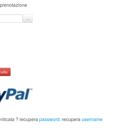
 prenotazione
cella
ticata ? recupera
password,
recupera
username