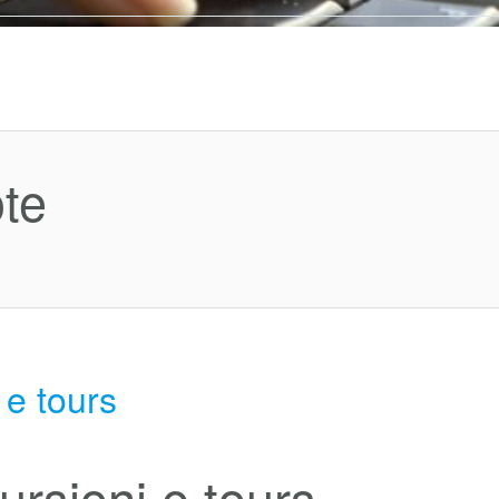
ote
 e tours
ursioni e tours