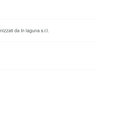
tostante è possibile inviare un acconto per la prenotazione delle escursioni e i tours organizzati da In laguna s.r.l.