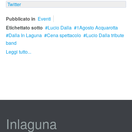
Twitter
Pubblicato in
Eventi
Etichettato sotto
Lucio Dalla
1Agosto Acquarotta
Dalla In Laguna
Cena spettacolo
Lucio Dalla tribute
band
Leggi tutto...
Inlaguna