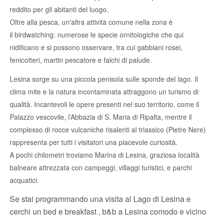
reddito per gli abitanti del luogo.
Oltre alla pesca, un'altra attività comune nella zona è
il birdwatching: numerose le specie ornitologiche che qui
nidificano e si possono osservare, tra cui gabbiani rosei,
fenicotteri, martin pescatore e falchi di palude.
Lesina sorge su una piccola penisola sulle sponde del lago. Il
clima mite e la natura incontaminata attraggono un turismo di
qualità. Incantevoli le opere presenti nel suo territorio, come il
Palazzo vescovile, l’Abbazia di S. Maria di Ripalta, mentre il
complesso di rocce vulcaniche risalenti al triassico (Pietre Nere)
rappresenta per tutti i visitatori una piacevole curiosità.
A pochi chilometri troviamo Marina di Lesina, graziosa località
balneare attrezzata con campeggi, villaggi turistici, e parchi
acquatici.
Se stai programmando una visita al Lago di Lesina e
cerchi un bed e breakfast , b&b a Lesina comodo e vicino