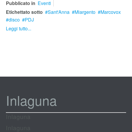
Pubblicato in
Eventi
Etichettato sotto
Sant'Anna
Miargento
Marcovox
disco
PDJ
Leggi tutto...
Inlaguna
Inlaguna
Inlaguna