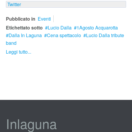
Twitter
Pubblicato in
Eventi
Etichettato sotto
Lucio Dalla
1Agosto Acquarotta
Dalla In Laguna
Cena spettacolo
Lucio Dalla tribute
band
Leggi tutto...
Inlaguna