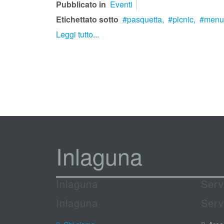
Pubblicato in
Eventi
Etichettato sotto
pasquetta,
picnic,
menu 
Leggi tutto...
Inlaguna
Inlaguna
Serv
Inlaguna
Serv