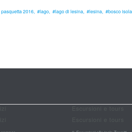
pasquetta 2016,
lago,
lago di lesina,
lesina,
bosco isola
izi
Escursioni e tours
izi
Escursioni e tours