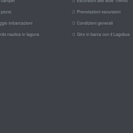
 camper
Escursioni alle isole Tremiti
 picnic
Prenotazioni escursioni
ggio imbarcazioni
Condizioni generali
mbi nautica in laguna
Giro in barca con il Lagobus