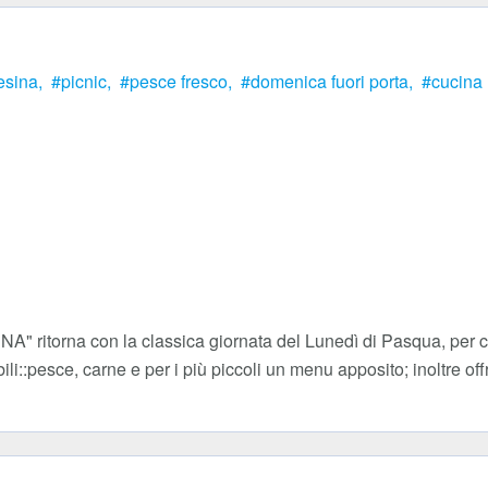
esina,
picnic,
pesce fresco,
domenica fuori porta,
cucina 
" ritorna con la classica giornata del Lunedì di Pasqua, per ch
li::pesce, carne e per i più piccoli un menu apposito; inoltre of