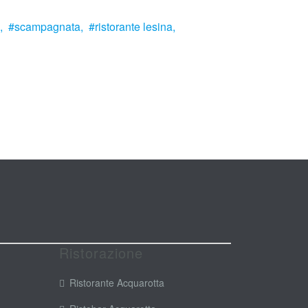
,
scampagnata,
ristorante lesina,
Ristorazione
Ristorante Acquarotta