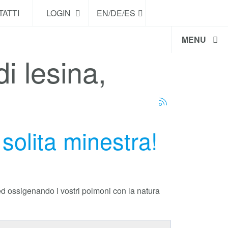
ATTI
LOGIN
EN/DE/ES
MENU
di lesina,
solita minestra!
 ed ossigenando i vostri polmoni con la natura