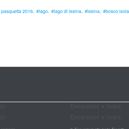
pasquetta 2016,
lago,
lago di lesina,
lesina,
bosco isola
izi
Escursioni e tours
izi
Escursioni e tours