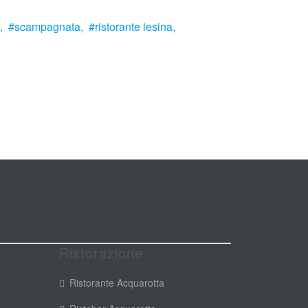
,
scampagnata,
ristorante lesina,
Ristorazione
Ristorante Acquarotta