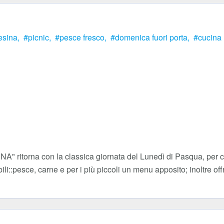
esina,
picnic,
pesce fresco,
domenica fuori porta,
cucina 
" ritorna con la classica giornata del Lunedì di Pasqua, per ch
li::pesce, carne e per i più piccoli un menu apposito; inoltre of