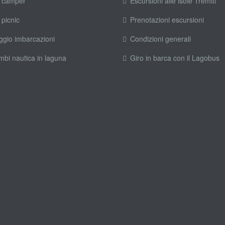
 camper
Escursioni alle isole Tremiti
 picnic
Prenotazioni escursioni
ggio imbarcazioni
Condizioni generali
mbi nautica in laguna
Giro in barca con il Lagobus