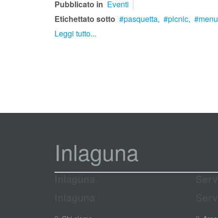
Pubblicato in
Eventi
Etichettato sotto
pasquetta,
picnic,
menu 
Leggi tutto...
Inlaguna
Inlaguna
Serv
Inlaguna
Serv