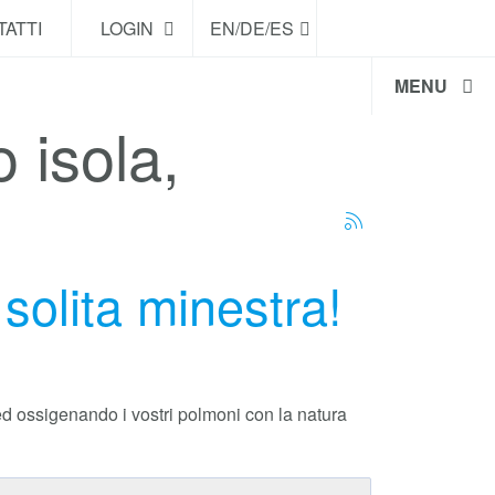
ATTI
LOGIN
EN/DE/ES
MENU
o isola,
solita minestra!
 ed ossigenando i vostri polmoni con la natura