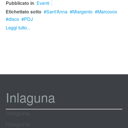
Pubblicato in
Eventi
Etichettato sotto
Sant'Anna
Miargento
Marcovox
disco
PDJ
Leggi tutto...
Inlaguna
Inlaguna
Inlaguna