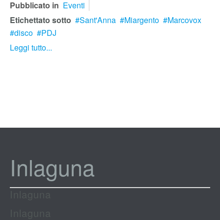
Pubblicato in
Eventi
Etichettato sotto
Sant'Anna
Miargento
Marcovox
disco
PDJ
Leggi tutto...
Inlaguna
Inlaguna
Inlaguna