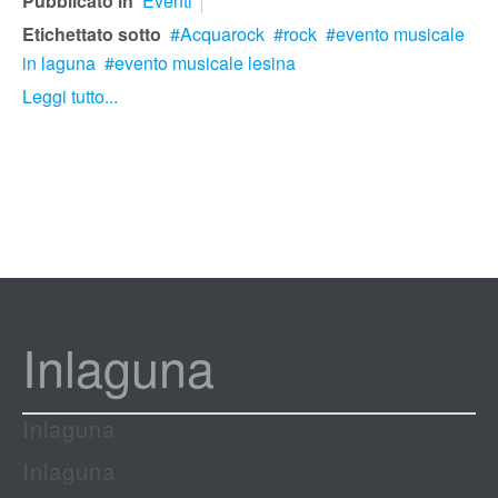
Pubblicato in
Eventi
Etichettato sotto
Acquarock
rock
evento musicale
in laguna
evento musicale lesina
Leggi tutto...
Inlaguna
Inlaguna
Inlaguna